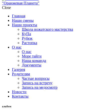
"Оранжевая Планета"
Close
Главная
Наши смены
Наши проекты
Школа вожатского мастерства
КуПа
Рубеж
Растопка
О нас
О нас
Море тайги
Наша команда
Документы
Галерея
Родителям
Частые вопросы
Запись на встречу
Запись на медосмотр
Новости
Контакты
альбом