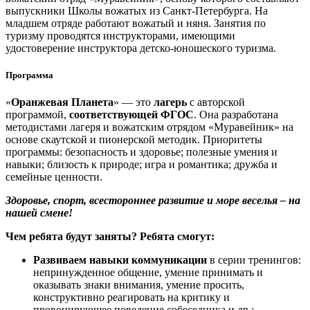
выпускники Школы вожатых из Санкт-Петербурга. На
младшем отряде работают вожатый и няня. Занятия по
туризму проводятся инструкторами, имеющими
удостоверение инструктора детско-юношеского туризма.
Программа
«
Оранжевая Планета
» — это
лагерь
с авторской
программой,
соответствующей ФГОС
. Она разработана
методистами лагеря и вожатским отрядом «Муравейник» на
основе скаутской и пионерской методик. Приоритеты
программы: безопасность и здоровье; полезные умения и
навыки; близость к природе; игра и романтика; дружба и
семейные ценности.
Здоровье, спорт, всестороннее развитие и море веселья – на
нашей смене!
Чем ребята будут заняты? Ребята смогут:
Развиваем навыки коммуникации
в серии тренингов:
непринужденное общение, умение принимать и
оказывать знаки внимания, умение просить,
конструктивно реагировать на критику и
провоцирующее поведение собеседника и др.;