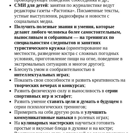
СМИ для детей
: занятия по журналистике ведут
редакторы газеты «Растопка». Письменные тексты,
устные выступления, радиоэфиры и новости с
социальных медиа.
Получить полезные знания и умения, которые
делают любого человека более самостоятельным,
выносливым и собранным — на тренингах по
специальностям следопытов и занятиях
туристического кружка
(ориентирование на
местности, разведение костра с сложных погодных
условиях, приготовление пищи на огне, поведение в
экстремальных ситуациях и многое другое);
Блеснуть умом и сообразительностью в
интеллектуальных играх
;
Показать свои способности и развить креативность на
творческих вечерах и конкурсах
;
Развить физическую силу и выносливость в
серии
спортивных игр и эстафет
;
Развить умение
ставить цели и думать о будущем
в
серии психологических тренингов;
Примерить на себя другую роль и
улучшить
коммуникативные навыки
в ролевых играх;
На
кулинарных мастерских
научиться готовить
простые и вкусные блюда в духовке и на костре;