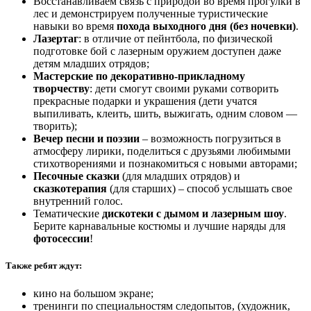
Восстанавливаем связь с природой во время прогулки в
лес и демонстрируем полученные туристические
навыки во время
похода выходного дня (без ночевки)
.
Лазертаг
: в отличие от пейнтбола, по физической
подготовке бой с лазерным оружием доступен даже
детям младших отрядов;
Мастерские по декоративно-прикладному
творчеству
: дети смогут своими руками сотворить
прекрасные подарки и украшения (дети учатся
выпиливать, клеить, шить, выжигать, одним словом —
творить);
Вечер песни и поэзии
– возможность погрузиться в
атмосферу лирики, поделиться с друзьями любимыми
стихотворениями и познакомиться с новыми авторами;
Песочные сказки
(для младших отрядов) и
сказкотерапия
(для старших) – способ услышать свое
внутренний голос.
Тематические
дискотеки с дымом и лазерным шоу
.
Берите карнавальные костюмы и лучшие наряды для
фотосессии
!
Также ребят ждут:
кино на большом экране;
тренинги по специальностям следопытов, (художник,