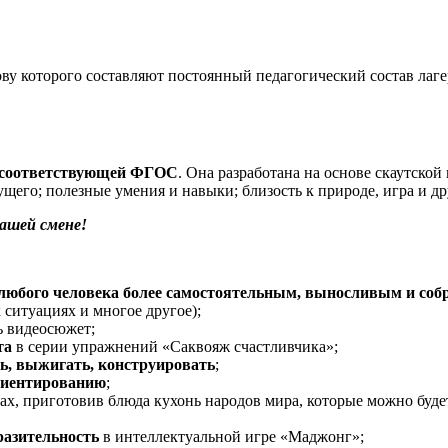
ву которого составляют постоянный педагогический состав лаг
соответствующей ФГОС
. Она разработана на основе скаутско
ущего; полезные умения и навыки; близость к природе, игра и д
нашей смене!
 любого человека более самостоятельным, выносливым и соб
ситуациях и многое другое);
ь видеосюжет;
та
в серии упражнений «Саквояж счастливчика»;
ь, выжигать, конструировать
;
риентированию
;
ах, приготовив блюда кухонь народов мира, которые можно буде
разительность
в интеллектуальной игре «Маджонг»;