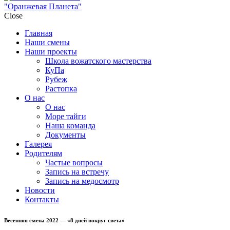
"Оранжевая Планета"
Close
Главная
Наши смены
Наши проекты
Школа вожатского мастерства
КуПа
Рубеж
Растопка
О нас
О нас
Море тайги
Наша команда
Документы
Галерея
Родителям
Частые вопросы
Запись на встречу
Запись на медосмотр
Новости
Контакты
Весенняя смена 2022 — «8 дней вокруг света»