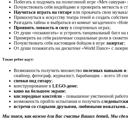
Побегать и подумать на полигонной игре «Меч самурая» 
Почувствовать себя индейцами и проверить меткость в ст
Научиться играть на гитаре
или прокачать свои музыкал
Прикоснуться к искусству театра теней и создать собстве
Разгадать тайны и выбраться из комнат загадочного «Hotel 
Проявить ловкость и силу
в спортивных играх;
От души «позажигать» и устроить танцевальный батл н
Примерить на себя различные социальные роли в сюжетно
Почувствовать себя настоящим бойцом в игре
лазертаг
;
От души позажигать на дискотеке «World Dance» с лазер
Также ребят ждут:
Возможность получить множество
полезных навыков и 
снайпер, фотограф, журналист, барабанщик – всего 18 сп
спевки под гитару
;
конструирование в
LEGO-доме
;
кино на большом экране
;
кислородные коктейли
– повышение умственной работос
возможность пройти испытания и получить
следопытски
встречи со старыми друзьями, любимыми вожатыми… и
Мы знаем, как важно для Вас счастье Ваших детей. Мы сде