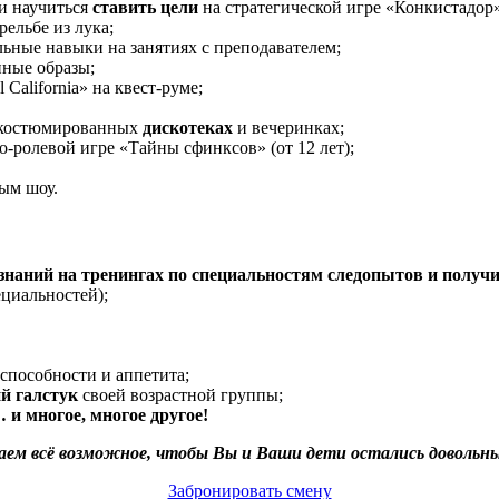
и научиться
ставить цели
на стратегической игре «Конкистадор»
рельбе из лука;
ьные навыки на занятиях с преподавателем;
нные образы;
California» на квест-руме;
а костюмированных
дискотеках
и вечеринках;
-ролевой игре «Тайны сфинксов» (от 12 лет);
ным шоу.
знаний на тренингах по специальностям следопытов и получ
ециальностей);
пособности и аппетита;
й галстук
своей возрастной группы;
 многое, многое другое!
лаем всё возможное, чтобы Вы и Ваши дети остались довольн
Забронировать смену