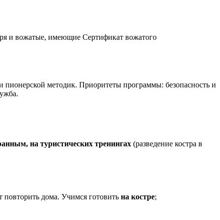
еря и вожатые, имеющие Сертификат вожатого
й и пионерской методик. Приоритеты программы: безопасность и
ружба.
ранным, на туристических тренингах
(разведение костра в
т повторить дома. Учимся готовить
на костре
;