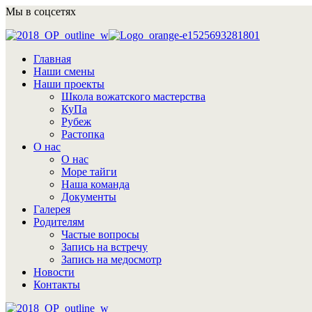
Мы в соцсетях
Главная
Наши смены
Наши проекты
Школа вожатского мастерства
КуПа
Рубеж
Растопка
О нас
О нас
Море тайги
Наша команда
Документы
Галерея
Родителям
Частые вопросы
Запись на встречу
Запись на медосмотр
Новости
Контакты