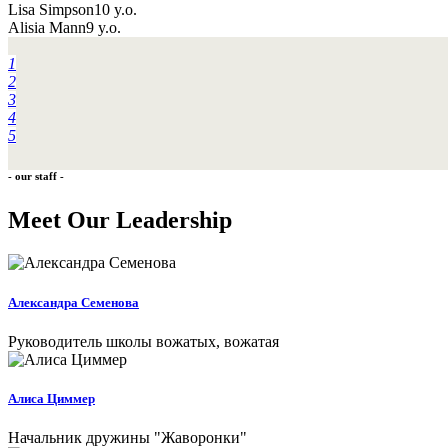
Lisa Simpson
10 y.o.
Alisia Mann
9 y.o.
1
2
3
4
5
- our staff -
Meet Our Leadership
Александра Семенова
Руководитель школы вожатых, вожатая
Алиса Циммер
Начальник дружины "Жаворонки"