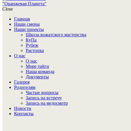
"Оранжевая Планета"
Close
Главная
Наши смены
Наши проекты
Школа вожатского мастерства
КуПа
Рубеж
Растопка
О нас
О нас
Море тайги
Наша команда
Документы
Галерея
Родителям
Частые вопросы
Запись на встречу
Запись на медосмотр
Новости
Контакты